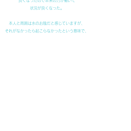
良くなったので本来の力が働いて
状況が良くなった。
本人と周囲は水のお陰だと感じていますが、
それがなかったら起こらなかったという意味で、
本質はいのちの力と本人の意欲だと思います。
​​『水物語その29 子どもに教わったこと①』に戻る
『水物語 30 森は海の恋人』に続く
お問い合わせ
​​ご注文、設置に関するご相談、製品に関する
ご質問など、お気軽にお問合せください。