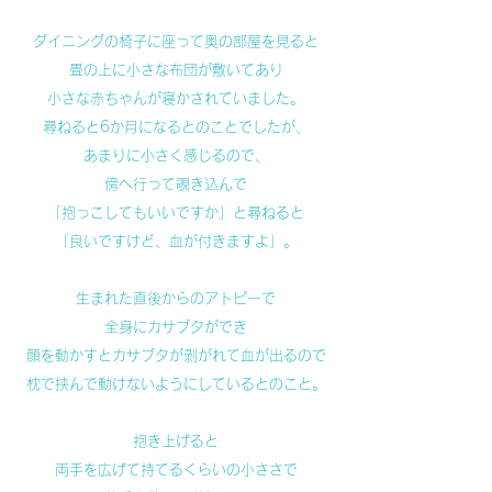
ダイニングの椅子に座って奥の部屋を見ると
畳の上に小さな布団が敷いてあり
小さな赤ちゃんが寝かされていました。
尋ねると6か月になるとのことでしたが、
あまりに小さく感じるので、
傍へ行って覗き込んで
「抱っこしてもいいですか」と尋ねると
「良いですけど、血が付きますよ」。
生まれた直後からのアトピーで
全身にカサブタができ
顔を動かすとカサブタが剥がれて血が出るので
枕で挟んで動けないようにしているとのこと。
抱き上げると
両手を広げて持てるくらいの小ささで