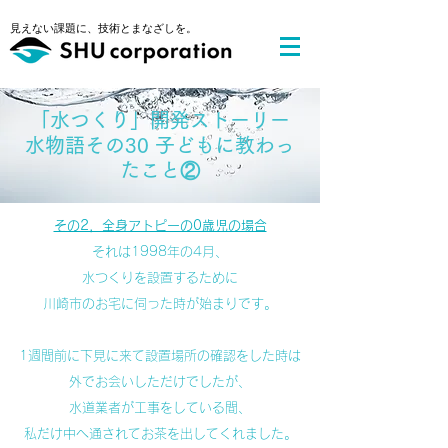
​見えない課題に、技術とまなざしを。
​「水つくり」開発ストーリー
水物語その30 子どもに教わっ
たこと②
その2，全身アトピーの0歳児の場合
それは1998年の4月、
水つくりを設置するために
川崎市のお宅に伺った時が始まりです。
1週間前に下見に来て設置場所の確認をした時は
外でお会いしただけでしたが、
水道業者が工事をしている間、
私だけ中へ通されてお茶を出してくれました。