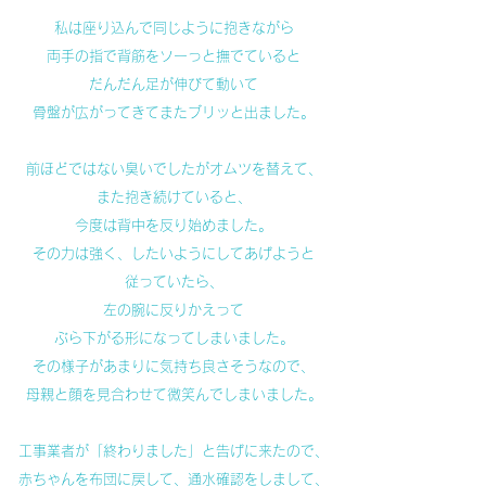
私は座り込んで同じように抱きながら
両手の指で背筋をソーっと撫でていると
だんだん足が伸びて動いて
骨盤が広がってきてまたブリッと出ました。
前ほどではない臭いでしたがオムツを替えて、
また抱き続けていると、
今度は背中を反り始めました。
その力は強く、したいようにしてあげようと
従っていたら、
左の腕に反りかえって
ぶら下がる形になってしまいました。
その様子があまりに気持ち良さそうなので、
母親と顔を見合わせて微笑んでしまいました。
工事業者が「終わりました」と告げに来たので、
赤ちゃんを布団に戻して、通水確認をしまして、