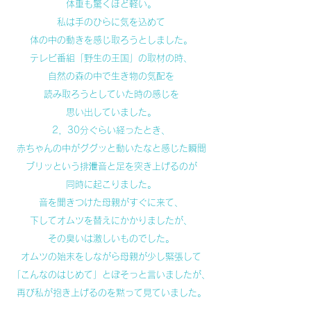
体重も驚くほど軽い。
私は手のひらに気を込めて
体の中の動きを感じ取ろうとしました。
テレビ番組「野生の王国」の取材の時、
自然の森の中で生き物の気配を
読み取ろうとしていた時の感じを
思い出していました。
2，30分ぐらい経ったとき、
赤ちゃんの中がググッと動いたなと感じた瞬間
ブリッという排泄音と足を突き上げるのが
同時に起こりました。
音を聞きつけた母親がすぐに来て、
下してオムツを替えにかかりましたが、
その臭いは激しいものでした。
オムツの始末をしながら母親が少し緊張して
「こんなのはじめて」とぼそっと言いましたが、
再び私が抱き上げるのを黙って見ていました。