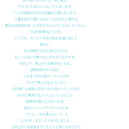
皮が煮え切らないので歯に触る、
ザラついたあんこになってしまいます。
ここの見極めも長年の経験が必要となります。
大量生産が必要となるような大きな工場では
薬品や添加物を使って味がそろうように工夫しているとい
うのが実情のようです。
ところが、水つくりの水のぬるま湯に浸して
煮ると、
同じ時間でも皮と実がどちらも
ちょうど良い状態で仕上がるそうなのです。
その上で、煮上がり時間が短くなる、
通常使用する小豆は、
これまで90分掛かっていたのが
50分で煮上がるようになり
皮の厚い大納言小豆は130分掛かっていたのが
90分で煮あがるようになったとのこと。
実際の作業に立ち合った時、
あるタイミングでオヤジさんは
「もう、1秒も要らない！」と
つぶやき、ピタッと火を消しました。
出来上がりを試食させてもらうと実になめらかで