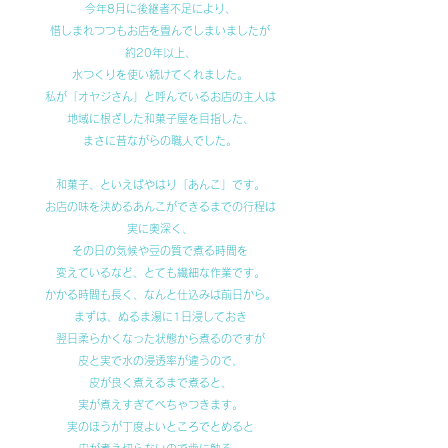
今年8月に後継者不足により、
惜しまれつつもお店を畳んでしまいましたが
約20年以上、
水つくりを使い続けてくれました。
私が「オヤジさん」と呼んでいるお店の主人は
地域に根ざした和菓子屋を目指した、
まさに昔ながらの職人でした。
和菓子、といえばやはり「あんこ」です。
お店の味を決めるあんこができるまでの行程は
実に奥深く、
その日の気候や豆の質で煮る時間を
変えているなど、とても繊細な作業です。
かかる時間も長く、なんと仕込みは前日から。
まずは、ぬるま湯に1日浸しておき
翌日柔らかくなった状態から煮るのですが
皮と実で水の浸透率が違うので、
皮が良く煮えるまで煮ると、
実が煮えすぎてべちゃつきます。
実のほうが丁度よいところでとめると