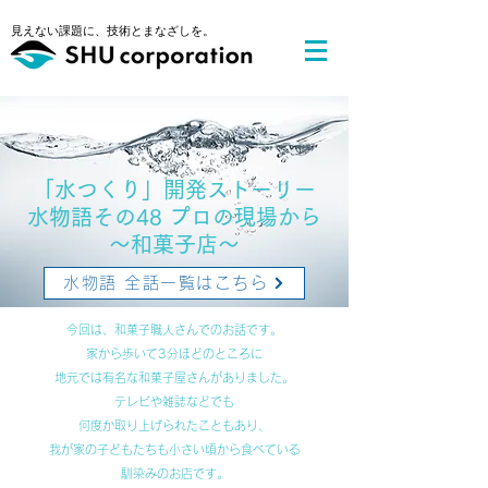
​見えない課題に、技術とまなざしを。
​「水つくり」開発ストーリー
水物語その48 プロの現場から
～和菓子店～
水物語 全話一覧はこちら
今回は、和菓子職人さんでのお話です。
家から歩いて3分ほどのところに
地元では有名な和菓子屋さんがありました。
テレビや雑誌などでも
何度か取り上げられたこともあり、
我が家の子どもたちも小さい頃から食べている
馴染みのお店です。