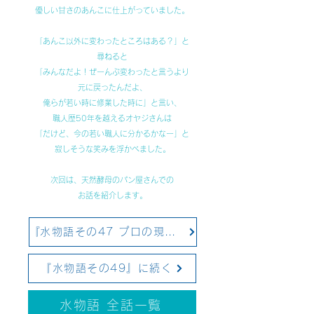
優しい甘さのあんこに仕上がっていました。
「あんこ以外に変わったところはある？」と
尋ねると
「みんなだよ！ぜーんぶ変わったと言うより
元に戻ったんだよ、
俺らが若い時に修業した時に」と言い、
職人歴50年を越えるオヤジさんは
「だけど、今の若い職人に分かるかなー」と
寂しそうな笑みを浮かべました。
次回は、天然酵母のパン屋さんでの
お話を紹介します。
​​『水物語その47 プロの現場から～蕎麦店～』に戻る
『水物語その49』に続く
水物語 全話一覧