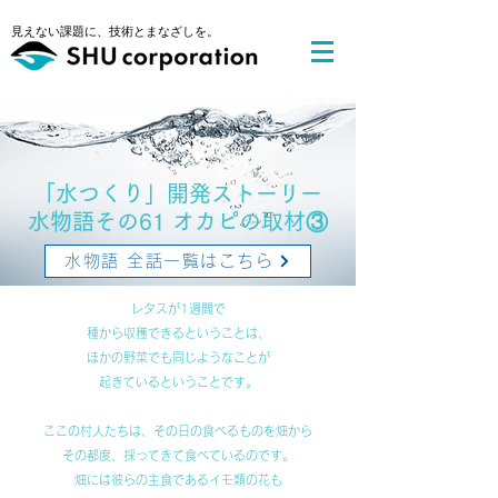
​見えない課題に、技術とまなざしを。
​「水つくり」開発ストーリー
水物語その61 オカピの取材③
水物語 全話一覧はこちら
レタスが1週間で
種から収穫できるということは、
ほかの野菜でも同じようなことが
起きているということです。
ここの村人たちは、その日の食べるものを畑から
その都度、採ってきて食べているのです。
畑には彼らの主食であるイモ類の花も