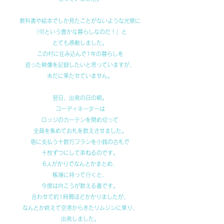
教科書や絵本でしか見たことがないような光景に
「何という豊かな暮らしなのだ！」と
とても感動しました。
この村に住み込んで1年の暮らしを
追った映像を記録したいと思っていますが、
未だに果たせていません。
翌日、出発の日の朝。
コーディネーターは
ロッジのカーテンを閉め切って
全員を集めてお札を数えさせました。
宿に支払う十数万フランを小銭の古札で
十枚ずつにして束ねるのです。
6人がかりでなんとかまとめ、
帳場に持って行くと、
今度は向こうが数える番です。
合わせて約1時間ほどかかりましたが、
なんとか終えて空港からきたリムジンに乗り、
出発しました。