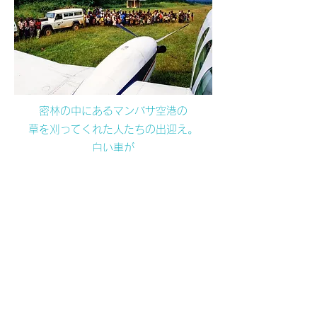
密林の中にあるマンバサ空港の
草を刈ってくれた人たちの出迎え。
白い車が
エプルステーション研究所の車。
奥の小屋がマンバサ空港事務所。
​​『水物語その60 オカピの取材②』に戻る
『水物語その62 オカピの取材④』に続く
水物語 全話一覧