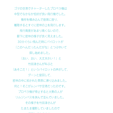
ゴマの空港でチャーターしたプロペラ機は
中型でなかなか恰好が良い飛行機でした。
機材を積み込んで座席に座り、
離陸するとすぐに密林の上を飛行します。
飛行高度があまり高くないので、
眼下に密林の様子が良く見えました。
30分ぐらい飛んだ時にパイロットが
「このへんだったんだがな」とつぶやいて
探し始めました。
「おい、おい、大丈夫かい！」と
竹田津さんが叫ぶと
「あそこだ！」というパイロットの声がして、
グーンと旋回して、
密林の中に拓かれた草原に滑り込みました。
何と！そこがムンバサ空港だったのです。
プロペラ機が停止すると大勢の人が
リムジンバスを挟んで並んでいました。
その様子を竹田津さんが
たまたま撮影していましたので