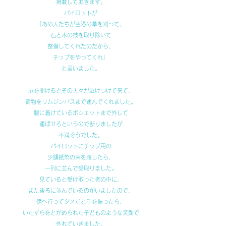
掲載しておきます。
パイロットが
「あの人たちが空港の草を刈って、
石と木の枝を取り除いて
整備してくれたのだから、
チップをやってくれ」
と言いました。
扉を開けるとその人々が駆けつけて来て、
荷物をリムジンバスまで運んでくれました。
腰に着けているポシェットまで外して
運ばせろというので断りましたが
不満そうでした。
パイロットにチップ用の
少額紙幣の束を渡したら、
一列に並んで受取りました。
見ていると受け取った者の中に、
また後ろに並んでいるのがいましたので、
傍へ行ってダメだと手を振ったら、
いたずらをとがめられた子どものような笑顔で
外れていきました。