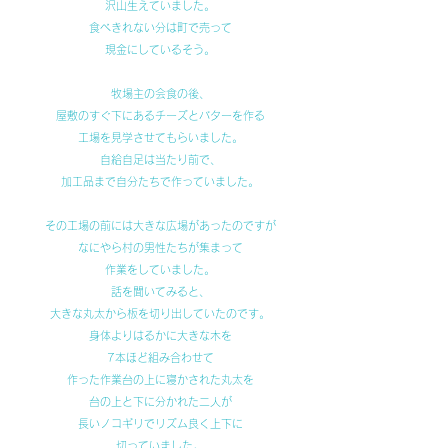
沢山生えていました。
食べきれない分は町で売って
現金にしているそう。
牧場主の会食の後、
屋敷のすぐ下にあるチーズとバターを作る
工場を見学させてもらいました。
自給自足は当たり前で、
加工品まで自分たちで作っていました。
その工場の前には大きな広場があったのですが
なにやら村の男性たちが集まって
作業をしていました。
話を聞いてみると、
大きな丸太から板を切り出していたのです。
身体よりはるかに大きな木を
7本ほど組み合わせて
作った作業台の上に寝かされた丸太を
台の上と下に分かれた二人が
長いノコギリでリズム良く上下に
切っていました。